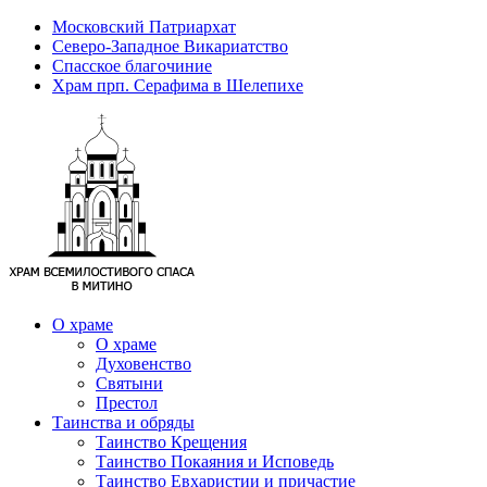
Московский Патриархат
Северо-Западное Викариатство
Спасское благочиние
Храм прп. Серафима в Шелепихе
О храме
О храме
Духовенство
Святыни
Престол
Таинства и обряды
Таинство Крещения
Таинство Покаяния и Исповедь
Таинство Евхаристии и причастие