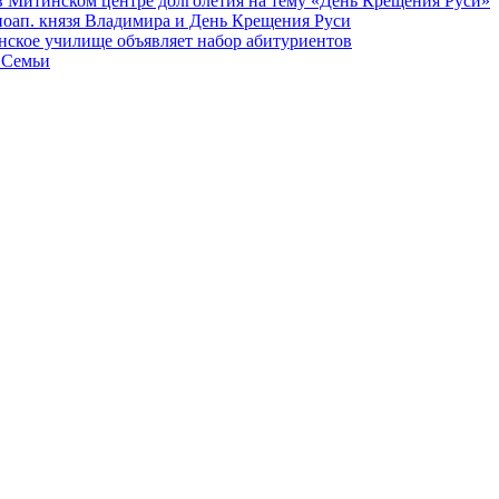
в Митинском центре долголетия на тему «День Крещения Руси»
вноап. князя Владимира и День Крещения Руси
ское училище объявляет набор абитуриентов
 Семьи