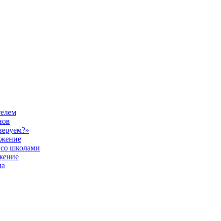
телем
нов
веруем?»
ужение
 со школами
жение
ла