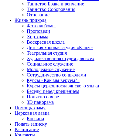
Таинство Брака и венчание
Таинство Соборования
Отпевание
Жизнь прихода
Фотоальбомы
Проповеди
Хор храма
Воскресная школа
Детская хоровая студия «Ключ»
Театральная студия
Х​удожественная студия для всех
Социальное служение
Молодежное служение
Сотрудничество со школами
Курсы «Как мы веруем?»
Курсы церковнославянского языка
Беседы перед крещением
Понятно о вере
3D панорама
Помощь храму
Церковная лавка
Корзина
Подать записку
Расписание
Контакты