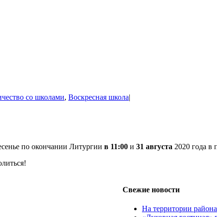
чество со школами
,
Воскресная школа
|
ресенье по окончании Литургии
в 11:00
и
31 августа
2020 года в 
олиться!
Свежие новости
На территории район