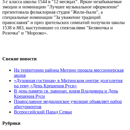
3-г класса школы 1544 в "12 месяцах". Яркие незабываемые
эмоции и номинацию "Лучшее музыкальное оформление"
презентовала фольклорная студия "Жили-были", а
специальные номинации "За уважение традиций
православия" и приз зрительских симпатий получили школы
1538 и 883, выступившие со спектаклями "Беляночка и
Розочка" и "Морозко».
Свежие новости
На территории района Митино прошла миссионерская
акция
«Духовная гостиная» в Митинском центре долголетия
на тему «День Крещения Руси»
В день памяти св. равноап. князя Владимира и День
Крещения Руси
Православное медицинское училище объявляет набор
абитуриентов
Всероссийский Парад Семьи
Рубрики