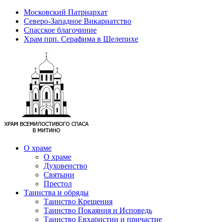
Московский Патриархат
Северо-Западное Викариатство
Спасское благочиние
Храм прп. Серафима в Шелепихе
О храме
О храме
Духовенство
Святыни
Престол
Таинства и обряды
Таинство Крещения
Таинство Покаяния и Исповедь
Таинство Евхаристии и причастие