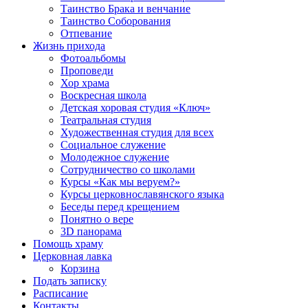
Таинство Брака и венчание
Таинство Соборования
Отпевание
Жизнь прихода
Фотоальбомы
Проповеди
Хор храма
Воскресная школа
Детская хоровая студия «Ключ»
Театральная студия
Х​удожественная студия для всех
Социальное служение
Молодежное служение
Сотрудничество со школами
Курсы «Как мы веруем?»
Курсы церковнославянского языка
Беседы перед крещением
Понятно о вере
3D панорама
Помощь храму
Церковная лавка
Корзина
Подать записку
Расписание
Контакты