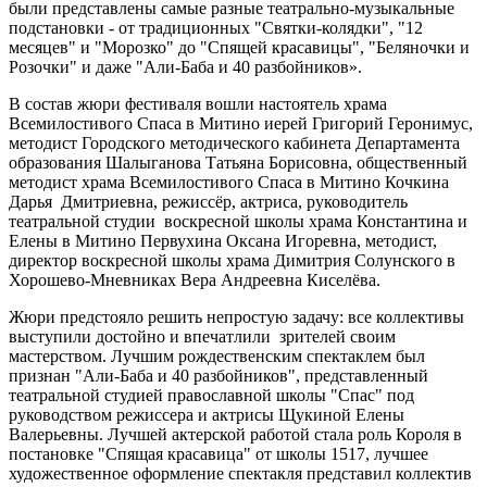
были представлены самые разные театрально-музыкальные
подстановки - от традиционных "Святки-колядки", "12
месяцев" и "Морозко" до "Спящей красавицы", "Беляночки и
Розочки" и даже "Али-Баба и 40 разбойников».
В состав жюри фестиваля вошли настоятель храма
Всемилостивого Спаса в Митино иерей Григорий Геронимус,
методист Городского методического кабинета Департамента
образования Шалыганова Татьяна Борисовна, общественный
методист храма Всемилостивого Спаса в Митино Кочкина
Дарья Дмитриевна, режиссёр, актриса, руководитель
театральной студии воскресной школы храма Константина и
Елены в Митино Первухина Оксана Игоревна, методист,
директор воскресной школы храма Димитрия Солунского в
Хорошево-Мневниках Вера Андреевна Киселёва.
Жюри предстояло решить непростую задачу: все коллективы
выступили достойно и впечатлили зрителей своим
мастерством. Лучшим рождественским спектаклем был
признан "Али-Баба и 40 разбойников", представленный
театральной студией православной школы "Спас" под
руководством режиссера и актрисы Щукиной Елены
Валерьевны. Лучшей актерской работой стала роль Короля в
постановке "Спящая красавица" от школы 1517, лучшее
художественное оформление спектакля представил коллектив