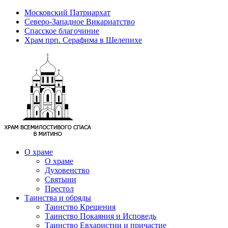
Московский Патриархат
Северо-Западное Викариатство
Спасское благочиние
Храм прп. Серафима в Шелепихе
О храме
О храме
Духовенство
Святыни
Престол
Таинства и обряды
Таинство Крещения
Таинство Покаяния и Исповедь
Таинство Евхаристии и причастие