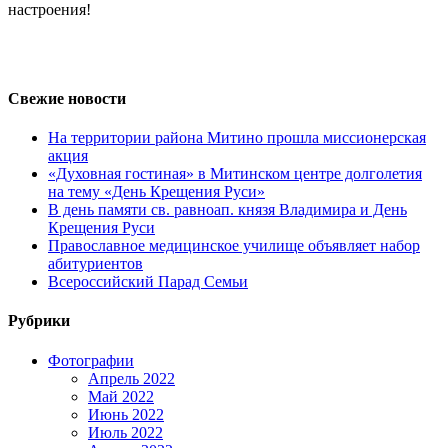
настроения!
Свежие новости
На территории района Митино прошла миссионерская
акция
«Духовная гостиная» в Митинском центре долголетия
на тему «День Крещения Руси»
В день памяти св. равноап. князя Владимира и День
Крещения Руси
Православное медицинское училище объявляет набор
абитуриентов
Всероссийский Парад Семьи
Рубрики
Фотографии
Апрель 2022
Май 2022
Июнь 2022
Июль 2022