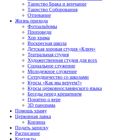
Таинство Брака и венчание
Таинство Соборования
Отпевание
Жизнь прихода
Фотоальбомы
Проповеди
Хор храма
Воскресная школа
Детская хоровая студия «Ключ»
Театральная студия
Х​удожественная студия для всех
Социальное служение
Молодежное служение
Сотрудничество со школами
Курсы «Как мы веруем?»
Курсы церковнославянского языка
Беседы перед крещением
Понятно о вере
3D панорама
Помощь храму
Церковная лавка
Корзина
Подать записку
Расписание
Контакты