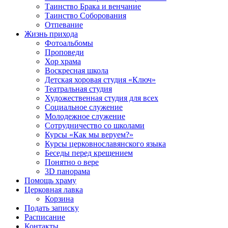
Таинство Брака и венчание
Таинство Соборования
Отпевание
Жизнь прихода
Фотоальбомы
Проповеди
Хор храма
Воскресная школа
Детская хоровая студия «Ключ»
Театральная студия
Х​удожественная студия для всех
Социальное служение
Молодежное служение
Сотрудничество со школами
Курсы «Как мы веруем?»
Курсы церковнославянского языка
Беседы перед крещением
Понятно о вере
3D панорама
Помощь храму
Церковная лавка
Корзина
Подать записку
Расписание
Контакты