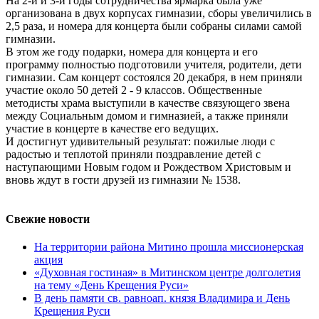
На 2-й и 3-й годы сотрудничества ярмарка была уже
организована в двух корпусах гимназии, сборы увеличились в
2,5 раза, и номера для концерта были собраны силами самой
гимназии.
В этом же году подарки, номера для концерта и его
программу полностью подготовили учителя, родители, дети
гимназии. Сам концерт состоялся 20 декабря, в нем приняли
участие около 50 детей 2 - 9 классов. Общественные
методисты храма выступили в качестве связующего звена
между Социальным домом и гимназией, а также приняли
участие в концерте в качестве его ведущих.
И достигнут удивительный результат: пожилые люди с
радостью и теплотой приняли поздравление детей с
наступающими Новым годом и Рождеством Христовым и
вновь ждут в гости друзей из гимназии № 1538.
Свежие новости
На территории района Митино прошла миссионерская
акция
«Духовная гостиная» в Митинском центре долголетия
на тему «День Крещения Руси»
В день памяти св. равноап. князя Владимира и День
Крещения Руси