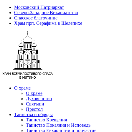
Московский Патриархат
Северо-Западное Викариатство
Спасское благочиние
Храм прп. Серафима в Шелепихе
О храме
О храме
Духовенство
Святыни
Престол
Таинства и обряды
Таинство Крещения
Таинство Покаяния и Исповедь
Таинство Евхаристии и причастие