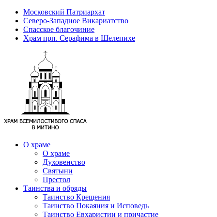
Московский Патриархат
Северо-Западное Викариатство
Спасское благочиние
Храм прп. Серафима в Шелепихе
О храме
О храме
Духовенство
Святыни
Престол
Таинства и обряды
Таинство Крещения
Таинство Покаяния и Исповедь
Таинство Евхаристии и причастие