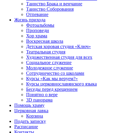
Таинство Брака и венчание
Таинство Соборования
Отпевание
Жизнь прихода
Фотоальбомы
Проповеди
Хор храма
Воскресная школа
Детская хоровая студия «Ключ»
Театральная студия
Х​удожественная студия для всех
Социальное служение
Молодежное служение
Сотрудничество со школами
Курсы «Как мы веруем?»
Курсы церковнославянского языка
Беседы перед крещением
Понятно о вере
3D панорама
Помощь храму
Церковная лавка
Корзина
Подать записку
Расписание
Контакты