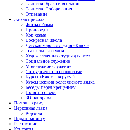
Таинство Брака и венчание
Таинство Соборования
Отпевание
Жизнь прихода
Фотоальбомы
Проповеди
Хор храма
Воскресная школа
Детская хоровая студия «Ключ»
Театральная студия
Х​удожественная студия для всех
Социальное служение
Молодежное служение
Сотрудничество со школами
Курсы «Как мы веруем?»
Курсы церковнославянского языка
Беседы перед крещением
Понятно о вере
3D панорама
Помощь храму
Церковная лавка
Корзина
Подать записку
Расписание
Контакты