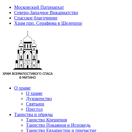
Московский Патриархат
Северо-Западное Викариатство
Спасское благочиние
Храм прп. Серафима в Шелепихе
О храме
О храме
Духовенство
Святыни
Престол
Таинства и обряды
Таинство Крещения
Таинство Покаяния и Исповедь
Таинство Евхаристии и причастие